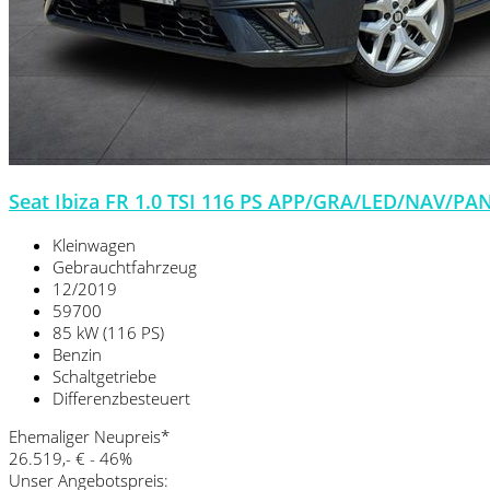
Seat Ibiza FR 1.0 TSI 116 PS APP/GRA/LED/NAV/P
Kleinwagen
Gebrauchtfahrzeug
12/2019
59700
85 kW (116 PS)
Benzin
Schaltgetriebe
Differenzbesteuert
Ehemaliger Neupreis*
26.519,- €
- 46%
Unser Angebotspreis: