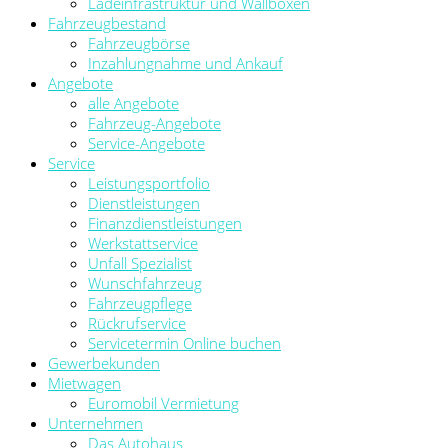
Ladeinfrastruktur und Wallboxen
Fahrzeugbestand
Fahrzeugbörse
Inzahlungnahme und Ankauf
Angebote
alle Angebote
Fahrzeug-Angebote
Service-Angebote
Service
Leistungsportfolio
Dienstleistungen
Finanzdienstleistungen
Werkstattservice
Unfall Spezialist
Wunschfahrzeug
Fahrzeugpflege
Rückrufservice
Servicetermin Online buchen
Gewerbekunden
Mietwagen
Euromobil Vermietung
Unternehmen
Das Autohaus