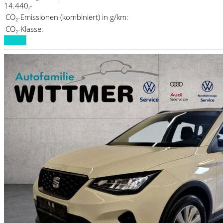
14.440,-
CO₂-Emissionen (kombiniert) in g/km:
CO₂-Klasse:
Details