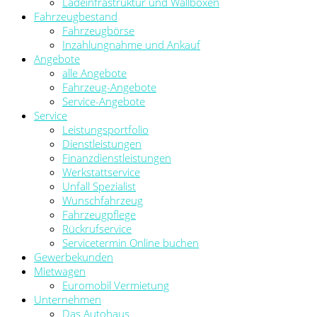
Ladeinfrastruktur und Wallboxen
Fahrzeugbestand
Fahrzeugbörse
Inzahlungnahme und Ankauf
Angebote
alle Angebote
Fahrzeug-Angebote
Service-Angebote
Service
Leistungsportfolio
Dienstleistungen
Finanzdienstleistungen
Werkstattservice
Unfall Spezialist
Wunschfahrzeug
Fahrzeugpflege
Rückrufservice
Servicetermin Online buchen
Gewerbekunden
Mietwagen
Euromobil Vermietung
Unternehmen
Das Autohaus