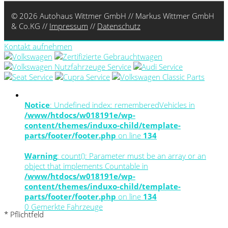
© 2026 Autohaus Wittmer GmbH // Markus Wittmer GmbH
& Co.KG //
Impressum
//
Datenschutz
Kontakt aufnehmen
Notice
: Undefined index: rememberedVehicles in
/www/htdocs/w018191e/wp-
content/themes/induxo-child/template-
parts/footer/footer.php
on line
134
Warning
: count(): Parameter must be an array or an
object that implements Countable in
/www/htdocs/w018191e/wp-
content/themes/induxo-child/template-
parts/footer/footer.php
on line
134
0
Gemerkte Fahrzeuge
* Pflichtfeld