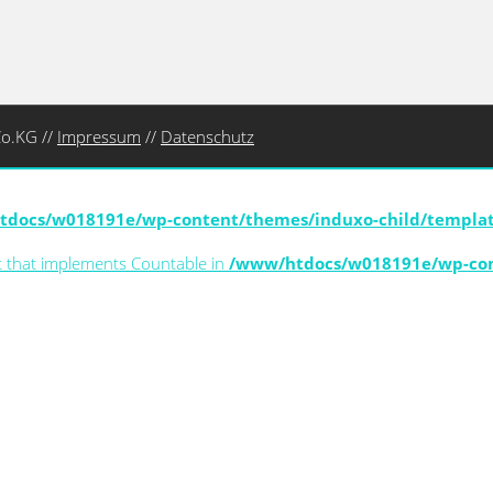
o.KG //
Impressum
//
Datenschutz
docs/w018191e/wp-content/themes/induxo-child/template
ct that implements Countable in
/www/htdocs/w018191e/wp-con