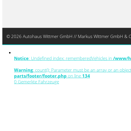
© 2026 Autohaus Wittmer GmbH // Markus Wittmer GmbH & C
Notice
: Undefined index: rememberedVehicles in
/www/ht
Warning
: count(): Parameter must be an array or an obje
parts/footer/footer.php
on line
134
0
Gemerkte Fahrzeuge