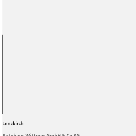
Lenzkirch
Autohaus Wittmer GmbH & Co.KG