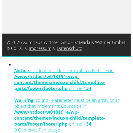
© 2026 Autohaus Wittmer GmbH // Markus Wittmer GmbH
& Co.KG //
Impressum
//
Datenschutz
Notice
: Undefined index: rememberedVehicles in
/www/htdocs/w018191e/wp-
content/themes/induxo-child/template-
parts/footer/footer.php
on line
134
Warning
: count(): Parameter must be an array or an
object that implements Countable in
/www/htdocs/w018191e/wp-
content/themes/induxo-child/template-
parts/footer/footer.php
on line
134
0
Gemerkte Fahrzeuge