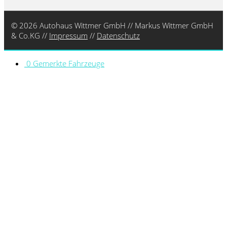
© 2026 Autohaus Wittmer GmbH // Markus Wittmer GmbH
& Co.KG //
Impressum
//
Datenschutz
0
Gemerkte Fahrzeuge