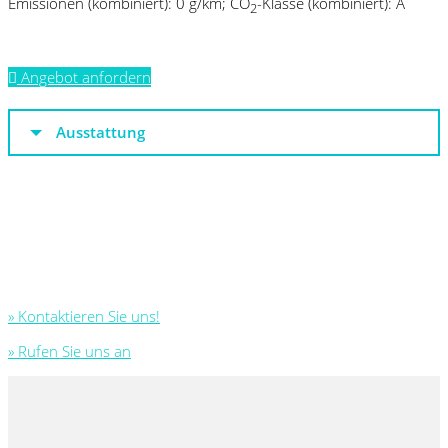
Emissionen (kombiniert):
0 g/km;
CO
-Klasse (kombiniert):
A
2
Angebot anfordern
Ausstattung
» Kontaktieren Sie uns!
» Rufen Sie uns an